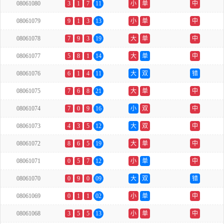
08061080
3
1
7
11
小
单
中
08061079
9
1
3
13
小
单
中
08061078
7
9
3
19
大
单
中
08061077
5
8
1
14
大
单
中
08061076
6
1
4
11
大
双
错
08061075
7
6
8
21
大
单
中
08061074
7
0
9
16
小
双
中
08061073
4
3
5
12
大
双
中
08061072
8
6
5
19
大
单
中
08061071
0
5
7
12
小
单
中
08061070
0
9
0
09
大
双
错
08061069
0
1
1
02
小
单
中
08061068
3
5
5
13
小
单
中