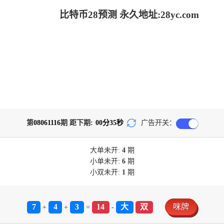
比特币28预测 永久地址:28yc.com
第
08061116
期 距下期:
00
分
34
秒
广告开关：
大单
未开:
4
期
小单
未开:
6
期
小双
未开:
1
期
7
4
3
14
大
双
咪牌
+
+
=
-