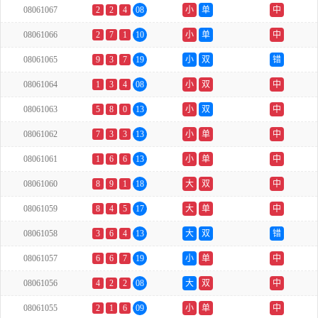
08061067
2
2
4
08
小
单
中
08061066
2
7
1
10
小
单
中
08061065
9
3
7
19
小
双
错
08061064
1
3
4
08
小
双
中
08061063
5
8
0
13
小
双
中
08061062
7
3
3
13
小
单
中
08061061
1
6
6
13
小
单
中
08061060
8
9
1
18
大
双
中
08061059
8
4
5
17
大
单
中
08061058
3
6
4
13
大
双
错
08061057
6
6
7
19
小
单
中
08061056
4
2
2
08
大
双
中
08061055
2
1
6
09
小
单
中