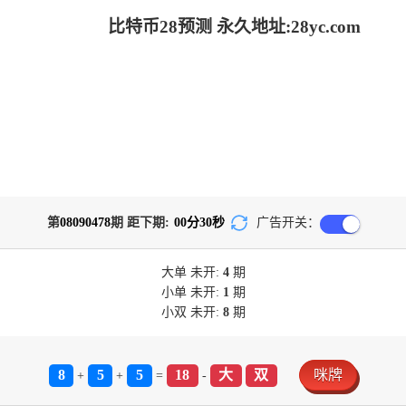
比特币28预测 永久地址:28yc.com
第
08090478
期 距下期:
00
分
30
秒
广告开关：
大单
未开:
4
期
小单
未开:
1
期
小双
未开:
8
期
8
5
5
18
大
双
咪牌
+
+
=
-