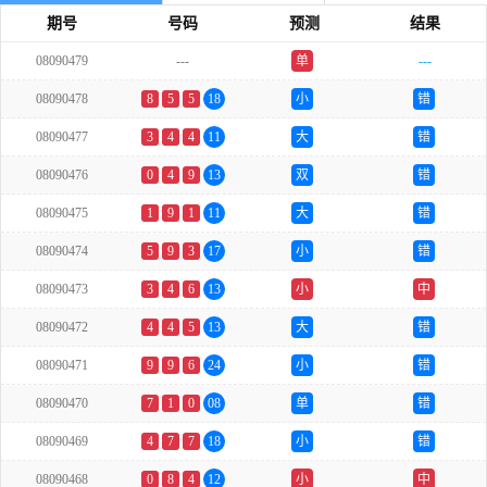
期号
号码
预测
结果
08090479
---
单
---
08090478
8
5
5
18
小
错
08090477
3
4
4
11
大
错
08090476
0
4
9
13
双
错
08090475
1
9
1
11
大
错
08090474
5
9
3
17
小
错
08090473
3
4
6
13
小
中
08090472
4
4
5
13
大
错
08090471
9
9
6
24
小
错
08090470
7
1
0
08
单
错
08090469
4
7
7
18
小
错
08090468
0
8
4
12
小
中