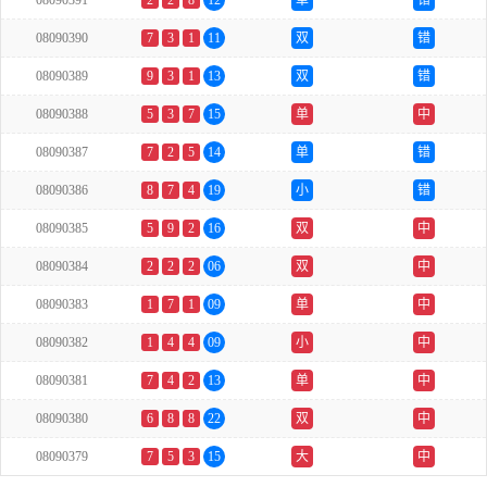
08090391
2
2
8
12
单
错
08090390
7
3
1
11
双
错
08090389
9
3
1
13
双
错
08090388
5
3
7
15
单
中
08090387
7
2
5
14
单
错
08090386
8
7
4
19
小
错
08090385
5
9
2
16
双
中
08090384
2
2
2
06
双
中
08090383
1
7
1
09
单
中
08090382
1
4
4
09
小
中
08090381
7
4
2
13
单
中
08090380
6
8
8
22
双
中
08090379
7
5
3
15
大
中