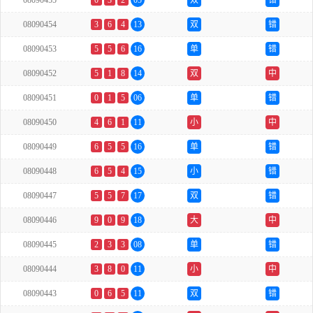
08090455
0
3
2
05
双
错
08090454
3
6
4
13
双
错
08090453
5
5
6
16
单
错
08090452
5
1
8
14
双
中
08090451
0
1
5
06
单
错
08090450
4
6
1
11
小
中
08090449
6
5
5
16
单
错
08090448
6
5
4
15
小
错
08090447
5
5
7
17
双
错
08090446
9
0
9
18
大
中
08090445
2
3
3
08
单
错
08090444
3
8
0
11
小
中
08090443
0
6
5
11
双
错