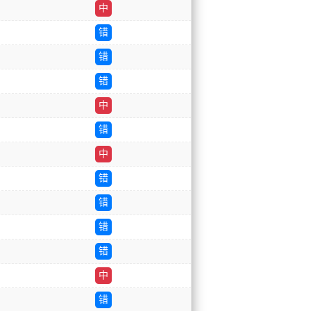
中
错
错
错
中
错
中
错
错
错
错
中
错