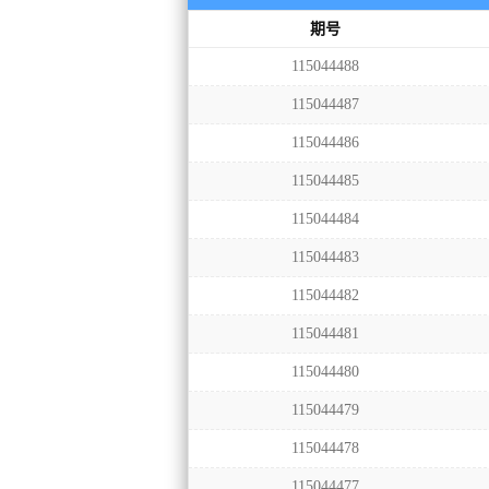
期号
115044488
115044487
115044486
115044485
115044484
115044483
115044482
115044481
115044480
115044479
115044478
115044477