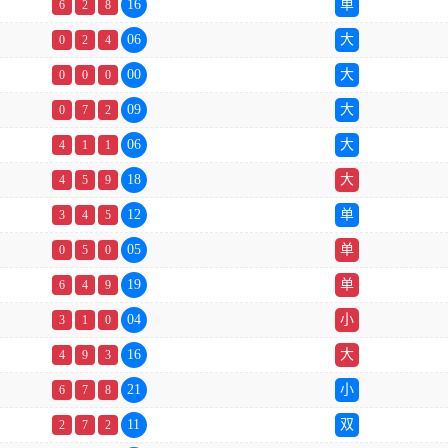
16
单
6
2
8
06
大
0
2
4
00
大
0
0
0
09
大
0
7
2
06
大
4
1
1
18
大
4
5
9
12
单
3
4
5
05
单
0
5
0
19
单
6
4
9
04
小
3
1
0
16
大
4
9
3
21
小
6
7
8
11
双
2
7
2