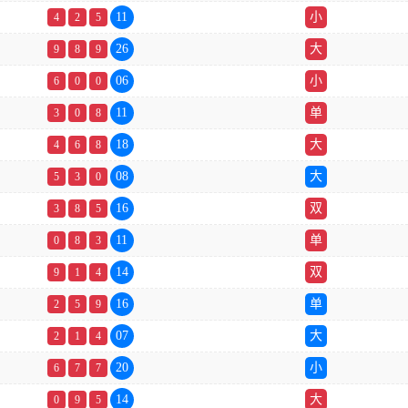
11
小
4
2
5
26
大
9
8
9
06
小
6
0
0
11
单
3
0
8
18
大
4
6
8
08
大
5
3
0
16
双
3
8
5
11
单
0
8
3
14
双
9
1
4
16
单
2
5
9
07
大
2
1
4
20
小
6
7
7
14
大
0
9
5