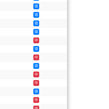
错
错
错
错
中
错
中
错
中
中
错
中
中