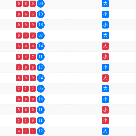
08
大
0
8
0
19
小
8
6
5
18
小
0
9
9
07
大
0
4
3
14
大
5
0
9
11
小
0
4
7
17
小
1
8
8
24
大
6
9
9
05
大
2
1
2
14
小
6
8
0
11
小
5
6
0
11
小
1
1
9
12
大
4
7
1