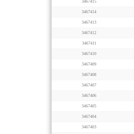
3467415
3467414
3467413
3467412
3467411
3467410
3467409
3467408
3467407
3467406
3467405
3467404
3467403