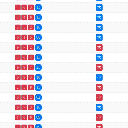
13
大
4
6
3
11
大
7
4
0
10
大
3
5
2
06
大
0
1
5
18
大
9
7
2
11
大
7
0
4
25
大
9
9
7
18
小
6
9
3
15
大
2
5
8
02
小
0
0
2
10
大
0
7
3
09
小
1
8
0
19
大
4
9
6