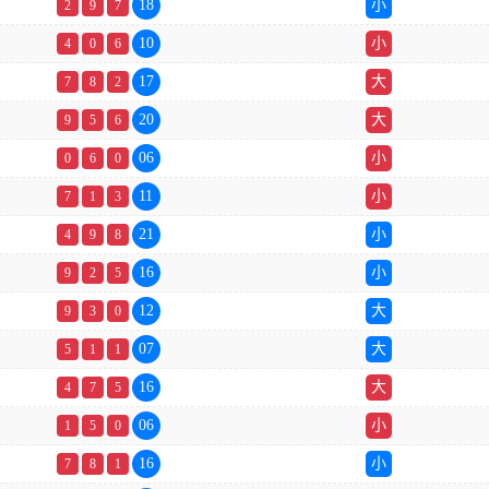
18
小
2
9
7
10
小
4
0
6
17
大
7
8
2
20
大
9
5
6
06
小
0
6
0
11
小
7
1
3
21
小
4
9
8
16
小
9
2
5
12
大
9
3
0
07
大
5
1
1
16
大
4
7
5
06
小
1
5
0
16
小
7
8
1