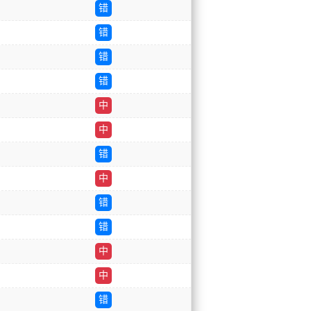
错
错
错
错
中
中
错
中
错
错
中
中
错