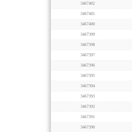
3467402
3467401
3467400
3467399
3467398
3467397
3467396
3467395
3467394
3467393
3467392
3467391
3467390