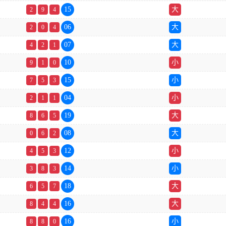
15
大
2
9
4
06
大
2
0
4
07
大
4
2
1
10
小
9
1
0
15
小
7
5
3
04
小
2
1
1
19
大
8
6
5
08
大
0
6
2
12
小
4
5
3
14
小
3
8
3
18
大
6
5
7
16
大
8
4
4
16
小
8
8
0