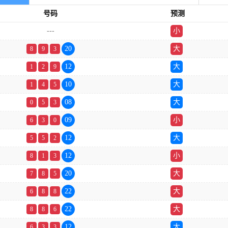
号码
预测
---
小
单
20
大
8
9
3
12
大
1
2
9
10
大
1
4
5
08
大
0
5
3
09
小
6
3
0
12
大
5
5
2
12
小
8
1
3
20
大
7
8
5
22
大
6
8
8
22
大
8
8
6
12
大
6
3
3