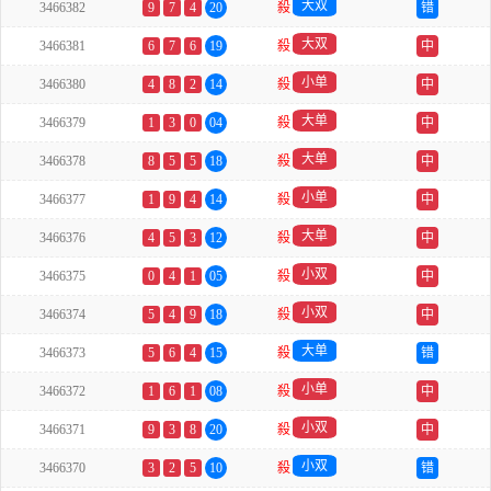
大双
3466382
9
7
4
20
殺
错
大双
3466381
6
7
6
19
殺
中
小单
3466380
4
8
2
14
殺
中
大单
3466379
1
3
0
04
殺
中
大单
3466378
8
5
5
18
殺
中
小单
3466377
1
9
4
14
殺
中
大单
3466376
4
5
3
12
殺
中
小双
3466375
0
4
1
05
殺
中
小双
3466374
5
4
9
18
殺
中
大单
3466373
5
6
4
15
殺
错
小单
3466372
1
6
1
08
殺
中
小双
3466371
9
3
8
20
殺
中
小双
3466370
3
2
5
10
殺
错