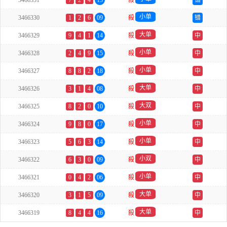
3466331
7
2
4
13
殺
错
小单
3466330
1
2
6
09
殺
错
大单
3466329
9
4
1
14
殺
中
小单
3466328
2
4
9
15
殺
中
小单
3466327
8
8
2
18
殺
中
大单
3466326
3
1
4
08
殺
中
大双
3466325
8
2
0
10
殺
中
小单
3466324
9
8
0
17
殺
中
小单
3466323
5
6
3
14
殺
中
小双
3466322
6
3
0
09
殺
中
小单
3466321
0
4
2
06
殺
中
大单
3466320
3
1
5
09
殺
中
大单
3466319
8
4
4
16
殺
中