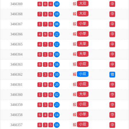
大双
3466369
6
0
4
10
殺
中
大双
3466368
7
3
9
19
殺
中
小单
3466367
1
7
0
08
殺
中
小单
3466366
4
9
9
22
殺
中
大单
3466365
4
7
1
12
殺
中
大单
3466364
0
1
9
10
殺
中
小双
3466363
9
1
6
16
殺
中
小双
3466362
3
3
4
10
殺
错
小双
3466361
7
9
4
20
殺
中
大单
3466360
1
1
0
02
殺
中
小双
3466359
9
5
9
23
殺
中
小单
3466358
6
4
4
14
殺
中
小双
3466357
8
3
5
16
殺
中