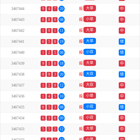
大单
3467444
9
4
7
20
殺
中
小单
3467443
0
8
0
08
殺
中
大单
3467442
1
9
1
11
殺
中
大单
3467441
6
5
8
19
殺
错
小双
3467440
1
2
5
08
殺
错
大单
3467439
9
1
8
18
殺
中
大双
3467438
8
9
3
20
殺
错
大双
3467437
1
2
9
12
殺
中
小单
3467436
1
4
5
10
殺
中
小双
3467435
0
5
3
08
殺
错
小双
3467434
6
3
0
09
殺
中
大单
3467433
5
5
2
12
殺
中
小单