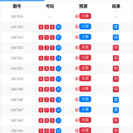
期号
号码
预测
结果
小单
3467456
---
殺
---
小双
3467455
4
2
0
06
殺
错
小单
3467454
1
1
5
07
殺
错
大双
3467453
1
3
5
09
殺
中
小双
3467452
4
7
3
14
殺
中
大双
3467451
2
8
3
13
殺
中
大双
3467450
4
8
1
13
殺
中
小单
3467449
8
9
3
20
殺
中
大双
3467448
8
1
9
18
殺
错
小单
3467447
0
7
2
09
殺
错
大双
3467446
4
0
9
13
殺
中
大双
3467445
5
2
1
08
殺
中