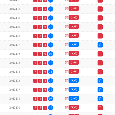
3467432
8
1
3
12
殺
中
小单
3467431
7
8
5
20
殺
中
小双
3467430
6
8
8
22
殺
中
大单
3467429
8
8
6
22
殺
中
大单
3467428
6
3
3
12
殺
中
大单
3467427
8
5
4
17
殺
错
大双
3467426
2
2
0
04
殺
中
小单
3467425
4
3
5
12
殺
中
小单
3467424
6
9
6
21
殺
中
大双
3467423
9
9
4
22
殺
错
大双
3467422
9
9
6
24
殺
错
小双
3467421
1
4
1
06
殺
错
大双
3467420
6
5
1
12
殺
中